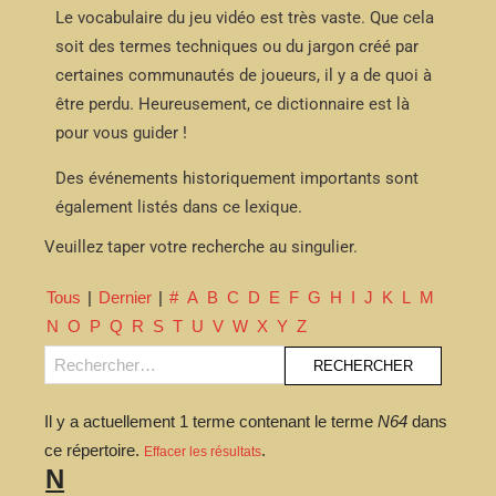
Le vocabulaire du jeu vidéo est très vaste. Que cela
soit des termes techniques ou du jargon créé par
certaines communautés de joueurs, il y a de quoi à
être perdu. Heureusement, ce dictionnaire est là
pour vous guider !
Des événements historiquement importants sont
également listés dans ce lexique.
Veuillez taper votre recherche au singulier.
Tous
|
Dernier
|
#
A
B
C
D
E
F
G
H
I
J
K
L
M
N
O
P
Q
R
S
T
U
V
W
X
Y
Z
Il y a actuellement 1 terme contenant le terme
N64
dans
ce répertoire.
.
Effacer les résultats
N