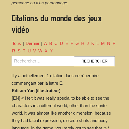
personne ou d’un personnage.
Citations du monde des jeux
vidéo
Tous
|
Dernier
|
A
B
C
D
E
F
G
H
J
K
L
M
N
P
R
S
T
U
V
W
X
Y
Il y a actuellement 1 citation dans ce répertoire
commençant par la lettre E.
Edison Yan (illustrateur)
[EN] « I felt it was really special to be able to see the
characters in a different world, other than the sprite
world. It was almost like another dimension, because
they had facial expression, closeup shots and body
language. In the game, you rarely got to see that. » /