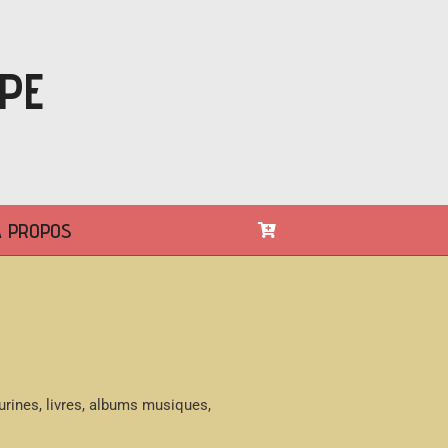
PE
A PROPOS
s
urines, livres, albums musiques,