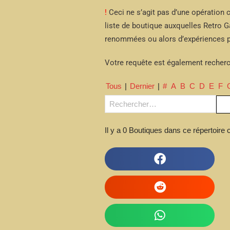
!
Ceci ne s’agit pas d’une opération c
liste de boutique auxquelles Retro
renommées ou alors d’expériences p
Votre requête est également recherc
Tous
|
Dernier
|
#
A
B
C
D
E
F
Il y a 0 Boutiques dans ce répertoire