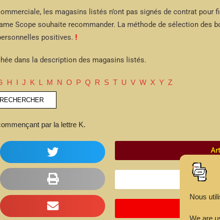
ommerciale, les magasins listés n’ont pas signés de contrat pour figu
 Game Scope souhaite recommander. La méthode de sélection des bou
ersonnelles positives.
!
hée dans la description des magasins listés.
G
H
I
J
K
L
M
N
O
P
Q
R
S
T
U
V
W
X
Y
Z
 commençant par la lettre K.
Ar
Le
Nous util
Citations 
We are us