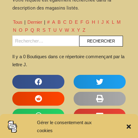
Votre requête est également recherchée dans la
description des magasins listés.
Tous
|
Dernier
|
#
A
B
C
D
E
F
G
H
I
J
K
L
M
N
O
P
Q
R
S
T
U
V
W
X
Y
Z
Il y a 0 Boutiques dans ce répertoire commençant par la
lettre J.
Gérer le consentement aux
cookies
Articles