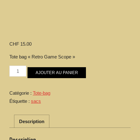
CHF
15.00
Tote bag « Retro Game Scope »
quantité
AJOUTER AU PANIER
de
Tote
bag
Catégorie :
Tote-bag
"Retro
Étiquette :
sacs
Game
Scope"
Description
Description