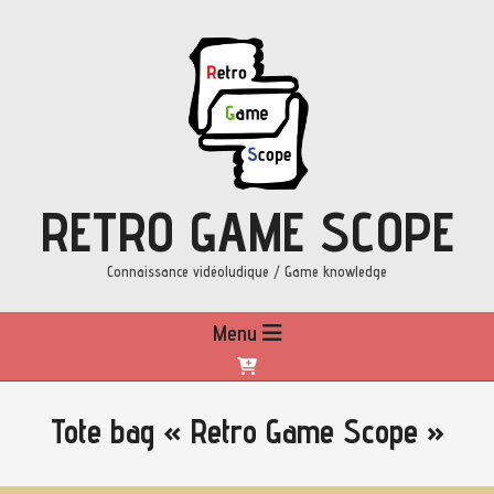
Skip
to
content
RETRO GAME SCOPE
Connaissance vidéoludique / Game knowledge
Primary
Menu
Navigation
Menu
Tote bag « Retro Game Scope »