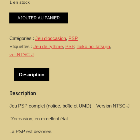
1 en stock
quantité
AJOUTER AU PANIER
de
Taiko
no
Catégories :
Jeu d'occasion
,
PSP
Tatsujin
Étiquettes :
Jeu de rythme
,
PSP
,
Taiko no Tatsujin
,
Portable
DX
ver.NTSC-J
(太
鼓
の
Description
達
人
Description
ぽ
ー
た
Jeu PSP complet (notice, boîte et UMD) – Version NTSC-J
ぶ
D’occasion, en excellent état
る
DX)
La PSP est dézonée.