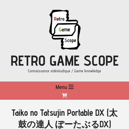
Skip
to
content
RETRO GAME SCOPE
Connaissance vidéoludique / Game knowledge
Primary
Menu
Navigation
Menu
Taiko no Tatsujin Portable DX (太
鼓の達人 ぽーたぶるDX)