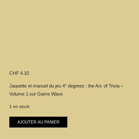
CHF
4.10
Jaquette et manuel du jeu 4° degrees : the Arc of Trivia –
Volume 1 sur Game Wave
1 en stock
quantité
AJOUTER AU PANIER
de
4°
degrees