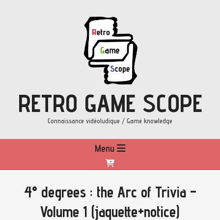
Skip
to
content
RETRO GAME SCOPE
Connaissance vidéoludique / Game knowledge
Primary
Menu
Navigation
Menu
4° degrees : the Arc of Trivia –
Volume 1 (jaquette+notice)