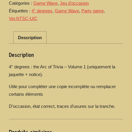
Catégories :
Game Wave
,
Jeu d'occasion
:
Étiquettes :
4° degrees
,
Game Wave
,
Party game
,
the
Arc
Ver.NTSC-U/C
of
Trivia
-
Description
Volume
1
Description
(jaquette+notice)
4° degrees : the Arc of Trivia – Volume 1 (uniquement la
jaquette + notice).
Utile pour compléter une copie incomplète ou remplacer
certains éléments
D’occasion, état correct, traces d’usures sur la tranche.